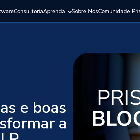
tware
Consultoria
Aprenda
Sobre Nós
Comunidade Pri
ias e boas
nsformar a
ILP