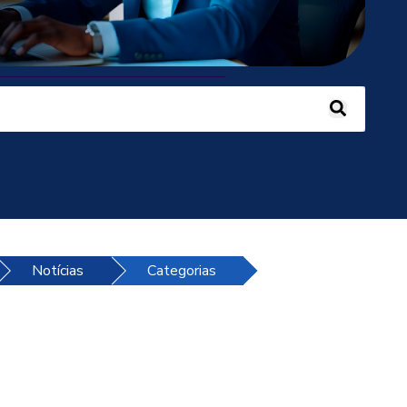
 recurso de sugestão automática incluído.
 campo de pesquisa está em branco.
Notícias
Categorias