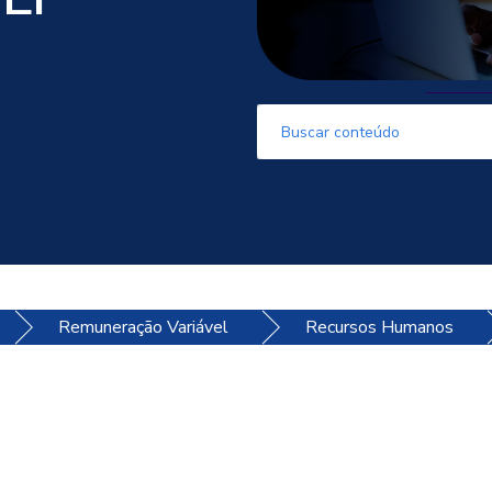
Este é um campo de pesquisa com
Não há sugestões porque o
Remuneração Variável
Recursos Humanos