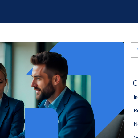
Est
Nã
C
I
R
N
G