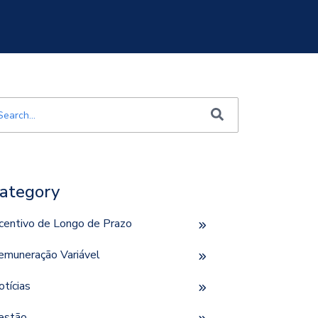
e é um campo de pesquisa com recurso de sugestão automática incluí
o há sugestões porque o campo de pesquisa está em bran
ategory
ncentivo de Longo de Prazo
emuneração Variável
otícias
estão