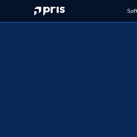
Sof
Performance 
Incentivos
Home
P