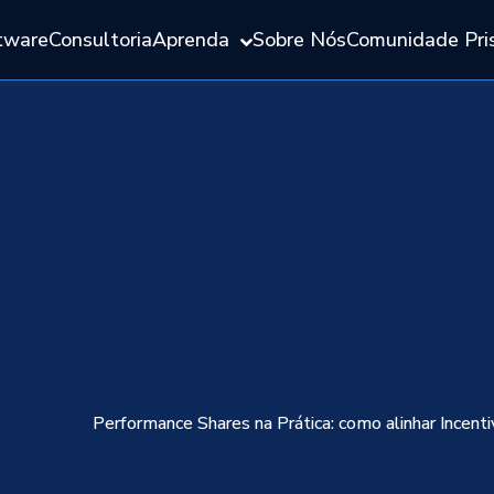
tware
Consultoria
Aprenda
Sobre Nós
Comunidade Pri
Shares na Prática:
 de Longo Prazo com
sustentáveis
ris blog
Performance Shares na Prática: como alinhar Incen