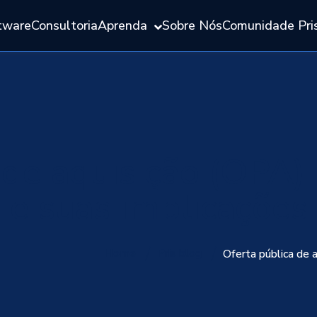
tware
Consultoria
Aprenda
Sobre Nós
Comunidade Pri
 de aquisição (OPA)
e suas implicações
Home
Pris blog
Oferta pública de 