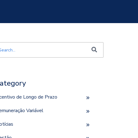
e é um campo de pesquisa com recurso de sugestão automática incluí
o há sugestões porque o campo de pesquisa está em bran
ategory
ncentivo de Longo de Prazo
emuneração Variável
otícias
estão