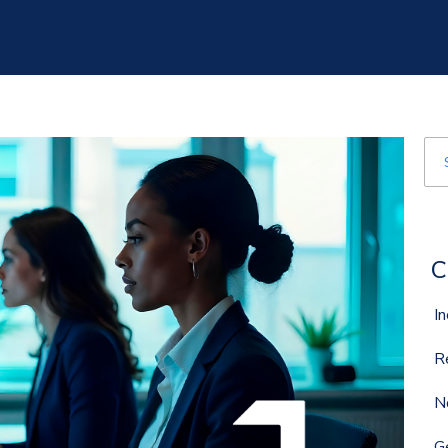
Est
Nã
C
I
R
N
G