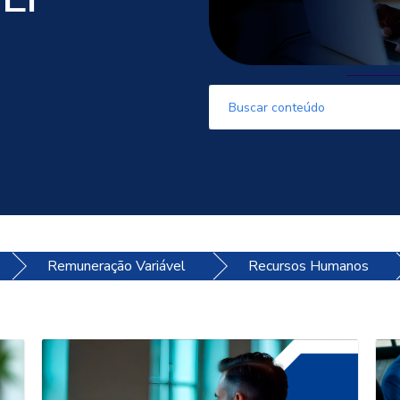
Este é um campo de pesquisa com
Não há sugestões porque o
Remuneração Variável
Recursos Humanos