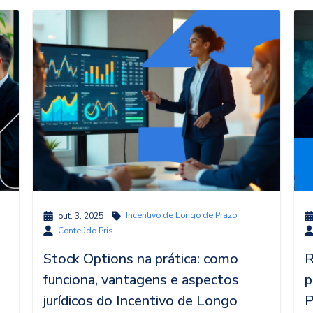
Incentivo de Longo de Prazo
out. 3, 2025
Conteúdo Pris
Stock Options na prática: como
R
funciona, vantagens e aspectos
p
jurídicos do Incentivo de Longo
P