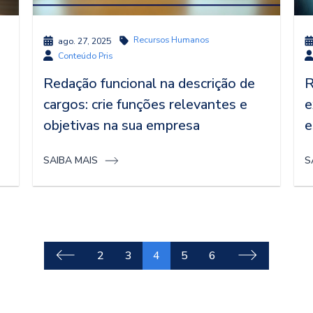
Recursos Humanos
ago. 27, 2025
Conteúdo Pris
Redação funcional na descrição de
R
cargos: crie funções relevantes e
e
objetivas na sua empresa
e
SAIBA MAIS
S
2
3
4
5
6