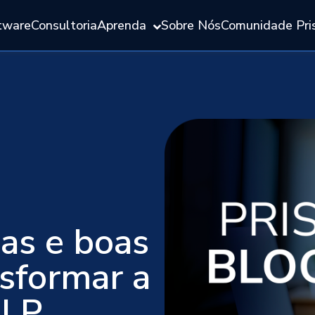
tware
Consultoria
Aprenda
Sobre Nós
Comunidade Pri
ias e boas
nsformar a
ILP