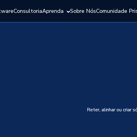
tware
Consultoria
Aprenda
Sobre Nós
Comunidade Pri
r ou criar sócios? O
entivos de Longo P
Home
Pris blog
Reter, alinhar ou criar