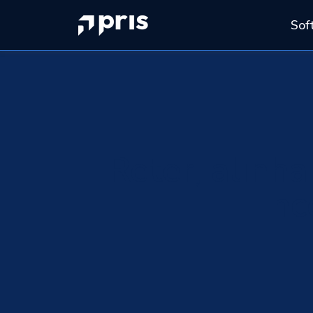
Sof
Reter, alinha
Inc