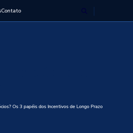
s
Contato
s 3 papéis dos
razo
 sócios? Os 3 papéis dos Incentivos de Longo Prazo