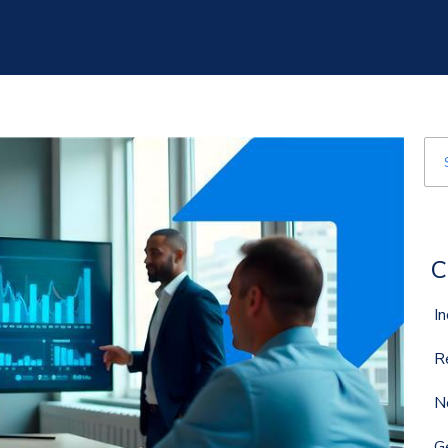
Est
Nã
C
I
R
N
G