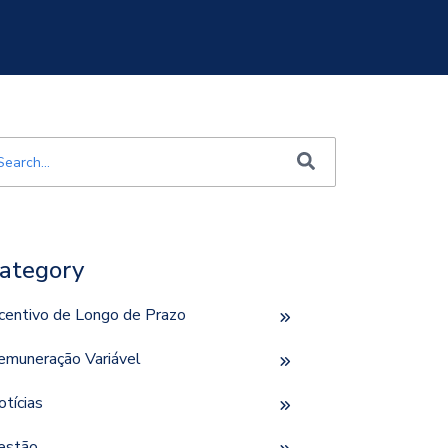
e é um campo de pesquisa com recurso de sugestão automática incluí
o há sugestões porque o campo de pesquisa está em bran
ategory
ncentivo de Longo de Prazo
emuneração Variável
otícias
estão