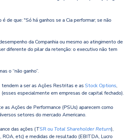
 é de que: "Só há ganhos se a Cia performar; se não
m desempenho da Companhia ou mesmo ao atingimento de
ser diferente do pilar da retenção: o executivo não tem
enas o “não ganho”.
tas tendem a ser as Ações Restritas e as
Stock Options
,
s (esses especialmente em empresas de capital fechado).
nte as Ações de Performance (PSUs) aparecem como
 diversos setores do mercado Americano.
mance das ações (T
SR ou
Total Shareholder Return
),
, ROA, etc) e medidas de resultado (EBITDA, Lucro